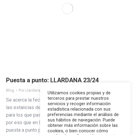
Puesta a punto: LLARDANA 23/24
Blog
Por
Llardana
02/06/2023
Utilizamos cookies propias y de
terceros para prestar nuestros
Se acerca la fecha de despegue para los participantes de
servicios y recoger información
las estancias de verano… y también el momento de partir
estadística relacionada con sus
preferencias mediante el análisis de
para los que pasarán un año escolar en el extranjero! Es
sus hábitos de navegación. Puede
por eso que en LLARDANA 🏔️queremos lanzar una
obtener más información sobre las
puesta a punto para reunirnos una vez más antes del
cookies, o bien conocer cómo