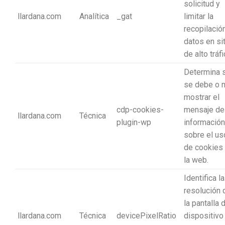
solicitud y
llardana.com
Analítica
_gat
limitar la
recopilació
datos en si
de alto tráfi
Determina s
se debe o 
mostrar el
cdp-cookies-
mensaje de
llardana.com
Técnica
plugin-wp
información
sobre el us
de cookies
la web.
Identifica la
resolución 
la pantalla 
llardana.com
Técnica
devicePixelRatio
dispositivo