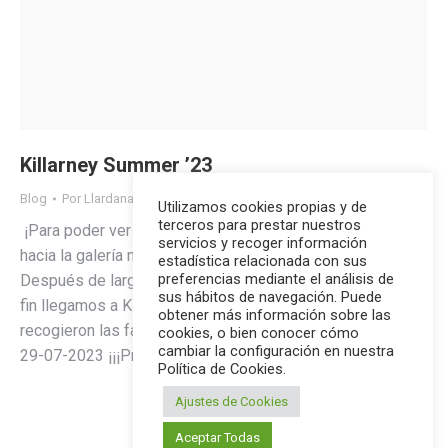
Killarney Summer ’23
Blog
Por
Llardana
03/07/2023
Utilizamos cookies propias y de
terceros para prestar nuestros
¡Para poder ver las fotografías en mejor calidad, desliza
servicios y recoger información
hacia la galería móvil situada al final del post! 28-06-2023
estadística relacionada con sus
preferencias mediante el análisis de
Después de largas horas de viaje entre cielo y tierra..¡Por
sus hábitos de navegación. Puede
fin llegamos a Killarney! En la parada de bus nos
obtener más información sobre las
recogieron las familias y nos llevaron a casa a descansar.
cookies, o bien conocer cómo
cambiar la configuración en nuestra
29-07-2023 ¡¡¡Primer día de cole!!! Llegamos…
Política de Cookies.
Ajustes de Cookies
Aceptar Todas