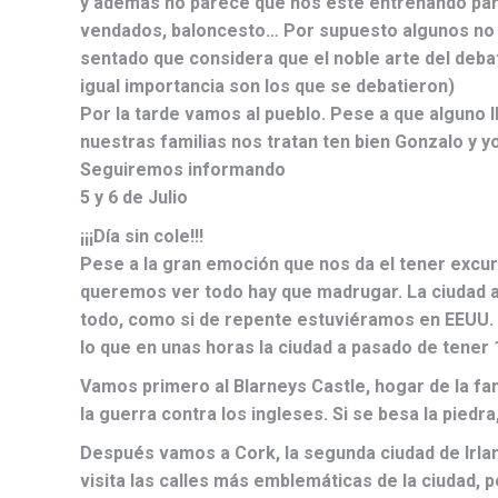
y además no parece que nos esté entrenando para
vendados, baloncesto… Por supuesto algunos no e
sentado que considera que el noble arte del deba
igual importancia son los que se debatieron)
Por la tarde vamos al pueblo. Pese a que alguno l
nuestras familias nos tratan ten bien Gonzalo y y
Seguiremos informando
5 y 6 de Julio
¡¡¡Día sin cole!!!
Pese a la gran emoción que nos da el tener excur
queremos ver todo hay que madrugar. La ciudad am
todo, como si de repente estuviéramos en EEUU. A
lo que en unas horas la ciudad a pasado de tener 
Vamos primero al Blarneys Castle, hogar de la fa
la guerra contra los ingleses. Si se besa la piedr
Después vamos a Cork, la segunda ciudad de Irland
visita las calles más emblemáticas de la ciudad, 