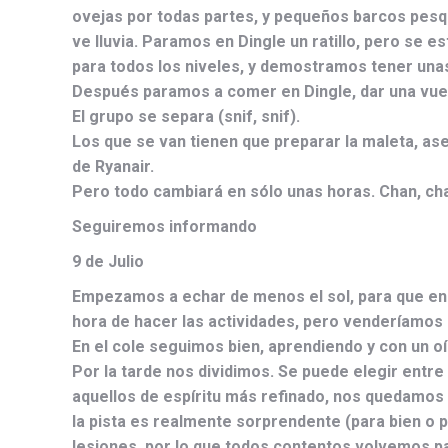
ovejas por todas partes, y pequeños barcos pesque
ve lluvia. Paramos en Dingle un ratillo, pero se 
para todos los niveles, y demostramos tener unas
Después paramos a comer en Dingle, dar una vuelta
El grupo se separa (snif, snif).
Los que se van tienen que preparar la maleta, ase
de Ryanair.
Pero todo cambiará en sólo unas horas. Chan, c
Seguiremos informando
9 de Julio
Empezamos a echar de menos el sol, para que en
hora de hacer las actividades, pero venderíamos 
En el cole seguimos bien, aprendiendo y con un o
Por la tarde nos dividimos. Se puede elegir entre 
aquellos de espíritu más refinado, nos quedamos 
la pista es realmente sorprendente (para bien o p
lesiones, por lo que todos contentos volvemos par