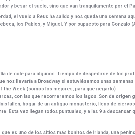
dor y besar el suelo, sino que van tranquilamente por el P
rdad, el vuelo a Reus ha salido y nos queda una semana aq
ebeca, los Pablos, y Miguel. Y por supuesto para Gonzalo (Arti
mo día de cole para algunos. Tiempo de despedirse de los 
e nos llevaría a Broadway si estuviésemos unas semanas má
 the Week (somos los mejores, para que negarlo)
rcas, con las que recorreremos los lagos. Son de origen gl
 Inisfallen, hogar de un antiguo monasterio, lleno de cierv
te. Esta vez llegan todos puntuales, y a las 9 a descansar 
 que es uno de los sitios más bonitos de Irlanda, una pení