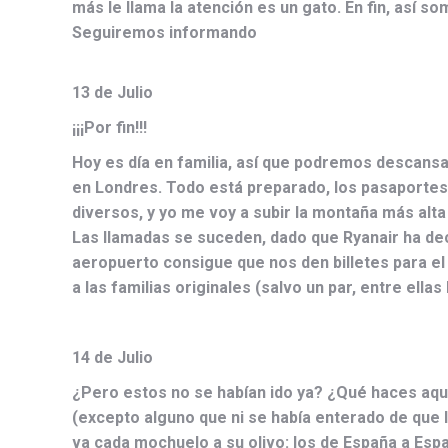
más le llama la atención es un gato. En fin, así s
Seguiremos informando
13 de Julio
¡¡¡Por fin!!!
Hoy es día en familia, así que podremos descans
en Londres. Todo está preparado, los pasaportes 
diversos, y yo me voy a subir la montaña más alta 
Las llamadas se suceden, dado que Ryanair ha dec
aeropuerto consigue que nos den billetes para el d
a las familias originales (salvo un par, entre ella
14 de Julio
¿Pero estos no se habían ido ya? ¿Qué haces aquí
(excepto alguno que ni se había enterado de que l
va cada mochuelo a su olivo: los de España a Espa