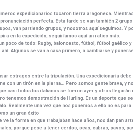
los primeros expedicionarios tocaron tierra aragonesa. Mien
a pronunciación perfecta. Esta tarde se van también 2 grupo
grupos, van partiendo grupos, y nosotros aquí seguimos. Y p
ira en la expedición, seguiríamos aquí un ratico más.
 poco de todo: Rugby, baloncesto, fútbol, fútbol gaélico y v
 ahí. Algunos se van a casa primero, a cambiarse y poners
usar estragos entre la tripulación. Una expedicionaria deb
ne con un tirón en la pierna… Pero somos gente brava, y 
 que casi todos los italianos se fueron ayer y otros llegarán
o tenemos demostración de Hurling. Es un deporte que se 
l palo. Realmente una vez que nos ponemos a ello no es para
omo un gran éxito
e ve la forma en que trabajaban hace años, nos dan pan art
males, porque pese a tener cerdos, ocas, cabras, pavos, pa