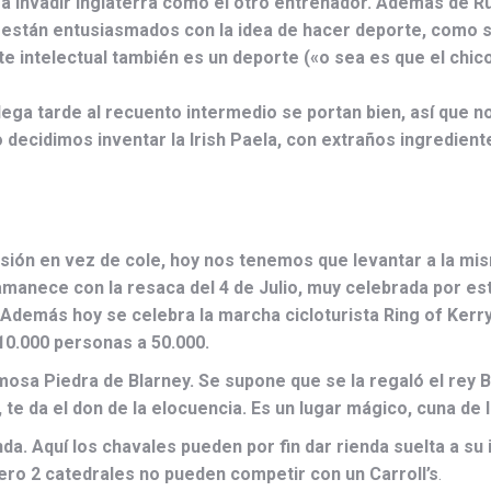
 invadir Inglaterra como el otro entrenador. Además de R
stán entusiasmados con la idea de hacer deporte, como se
te intelectual también es un deporte («o sea es que el ch
lega tarde al recuento intermedio se portan bien, así que n
o decidimos inventar la Irish Paela, con extraños ingredient
sión en vez de cole, hoy nos tenemos que levantar a la mis
anece con la resaca del 4 de Julio, muy celebrada por esto
demás hoy se celebra la marcha cicloturista Ring of Kerry 
10.000 personas a 50.000.
mosa Piedra de Blarney. Se supone que se la regaló el rey B
a, te da el don de la elocuencia. Es un lugar mágico, cuna de
a. Aquí los chavales pueden por fin dar rienda suelta a su 
pero 2 catedrales no pueden competir con un Carroll’s
.