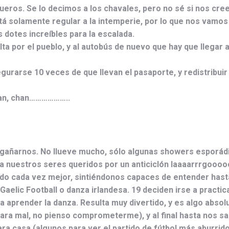
ros. Se lo decimos a los chavales, pero no sé si nos creen
está solamente regular a la intemperie, por lo que nos vamo
 dotes increíbles para la escalada.
 por el pueblo, y al autobús de nuevo que hay que llegar a
gurarse 10 veces de que llevan el pasaporte, y redistribuir
han, chan………………..
gañarnos. No llueve mucho, sólo algunas showers esporádi
a nuestros seres queridos por un anticiclón laaaarrrgoooo
ído cada vez mejor, sintiéndonos capaces de entender hasta
Gaelic Football o danza irlandesa. 19 deciden irse a practica
a aprender la danza. Resulta muy divertido, y es algo abs
ara mal, no pienso comprometerme), y al final hasta nos sa
a casa (algunos para ver el partido de fútbol más aburrido 