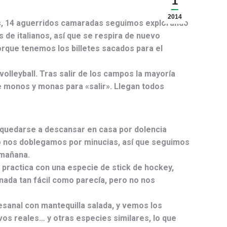
1
2014
tras, 14 aguerridos camaradas seguimos explorando
s de italianos, así que se respira de nuevo
orque tenemos los billetes sacados para el
olleyball. Tras salir de los campos la mayoría
e monos y monas para «salir». Llegan todos
e quedarse a descansar en casa por dolencia
no nos doblegamos por minucias, así que seguimos
 mañana.
practica con una especie de stick de hockey,
 nada tan fácil como parecía, pero no nos
esanal con mantequilla salada, y vemos los
vos reales… y otras especies similares, lo que