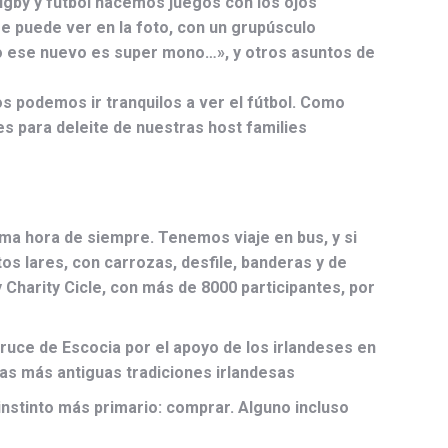
ugby y fútbol hacemos juegos con los ojos
 puede ver en la foto, con un grupúsculo
ico ese nuevo es super mono…», y otros asuntos de
os podemos ir tranquilos a ver el fútbol. Como
es para deleite de nuestras host families
ma hora de siempre. Tenemos viaje en bus, y si
s lares, con carrozas, desfile, banderas y de
Charity Cicle, con más de 8000 participantes, por
ruce de Escocia por el apoyo de los irlandeses en
 las más antiguas tradiciones irlandesas
instinto más primario: comprar. Alguno incluso