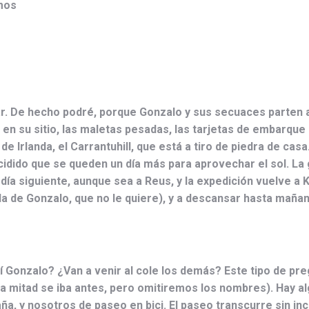
omos
ar. De hecho podré, porque Gonzalo y sus secuaces parten a
en su sitio, las maletas pesadas, las tarjetas de embarque
de Irlanda, el Carrantuhill, que está a tiro de piedra de c
idido que se queden un día más para aprovechar el sol. La 
ía siguiente, aunque sea a Reus, y la expedición vuelve a Ki
s la de Gonzalo, que no le quiere), y a descansar hasta mañan
 Gonzalo? ¿Van a venir al cole los demás? Este tipo de pre
a mitad se iba antes, pero omitiremos los nombres). Hay al
ña, y nosotros de paseo en bici. El paseo transcurre sin in