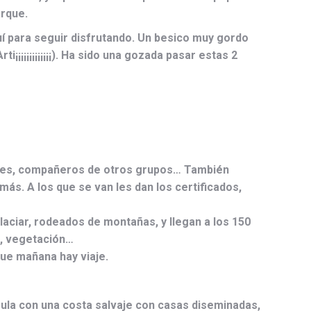
arque.
uí para seguir disfrutando. Un besico muy gordo
¡¡¡¡¡¡¡¡¡¡¡¡¡). Ha sido una gozada pasar estas 2
profes, compañeros de otros grupos… También
s. A los que se van les dan los certificados,
aciar, rodeados de montañas, y llegan a los 150
os, vegetación…
que mañana hay viaje.
nsula con una costa salvaje con casas diseminadas,