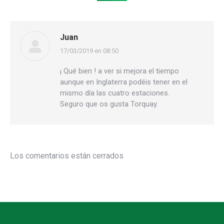
Juan
17/03/2019 en 08:50
dice:
¡ Qué bien ! a ver si mejora el tiempo
aunque en Inglaterra podéis tener en el
mismo día las cuatro estaciones.
Seguro que os gusta Torquay.
Los comentarios están cerrados