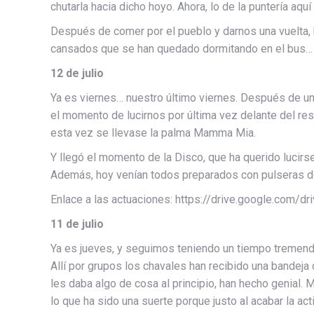
chutarla hacia dicho hoyo. Ahora, lo de la puntería aqu
Después de comer por el pueblo y darnos una vuelta, 
cansados que se han quedado dormitando en el bus… 
12 de julio
Ya es viernes… nuestro último viernes. Después de una
el momento de lucirnos por última vez delante del res
esta vez se llevase la palma Mamma Mia.
Y llegó el momento de la Disco, que ha querido lucirs
Además, hoy venían todos preparados con pulseras de 
Enlace a las actuaciones: https://drive.google.co
11 de julio
Ya es jueves, y seguimos teniendo un tiempo tremenda
Allí por grupos los chavales han recibido una bandeja 
les daba algo de cosa al principio, han hecho genial. 
lo que ha sido una suerte porque justo al acabar la acti