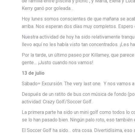
de familia entre piscina y picnic , y Marta, Elena y L
Kerry ganó por goleada…
Hoy lunes somos conscientes de que mañana se acaba
arriba. Nos esperan dos días muy completos. Espero
Nuestra actividad de hoy ha sido relativamente tranq
llevo aquí no les había visto tan concentrados. ¡Les 
Por la tarde, un último paseo por Killarney, que pare
gente… ¡Justo cuando nos vamos!
13 de julio
Sábado= Excursión. The very last one. Y nos vamos a D
Después de un ratito de bus con música de fondo (por
actividad: Crazy Golf/Soccer Golf.
La primera parte ha sido un mini golf como todos lo 
se lo han pasado bien. Ningún palo roto, eso también 
El Soccer Golf ha sido… otra cosa. Divertidísima, eso s