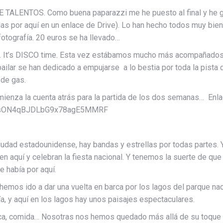
E TALENTOS. Como buena paparazzi me he puesto al final y he g
rlas por aquí en un enlace de Drive). Lo han hecho todos muy bien,
fotografía. 20 euros se ha llevado…
… It’s DISCO time. Esta vez estábamos mucho más acompañados
 bailar se han dedicado a empujarse a lo bestia por toda la pista
 de gas.
omienza la cuenta atrás para la partida de los dos semanas… Enla
ArmzsON4qBJDLbG9x78agE5MMRF
dad estadounidense, hay bandas y estrellas por todas partes. 
 aquí y celebran la fiesta nacional. Y tenemos la suerte de que
e había por aquí.
hemos ido a dar una vuelta en barca por los lagos del parque na
a, y aquí en los lagos hay unos paisajes espectaculares.
sica, comida… Nosotras nos hemos quedado más allá de su toque 