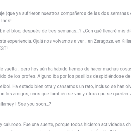
aje (que ya sufrieron nuestros compañeros de las dos semanas e
 Inés!
ibir el blog, después de tres semanas…? ¿Con qué llenaré mis d
sta experiencia. Ojalá nos volvamos a ver… en Zaragoza, en Kill
EST!
de vuelta… pero hoy aún ha habido tiempo de hacer muchas cosas
do de los profes. Alguno iba por los pasillos despidiéndose de
oleibol. Ha estado bien otra y cansarnos un rato, incluso se han o
n los amigos, unos que también se van y otros que se quedan. A
Killarney ! See you soon…?
 caluroso. Fue una suerte, porque todos hicieron actividades chul