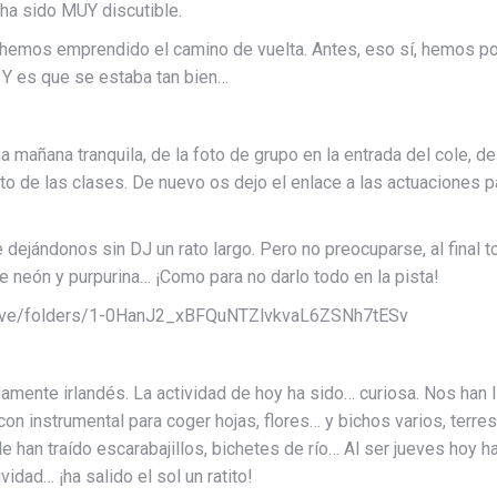
í ha sido MUY discutible.
hemos emprendido el camino de vuelta. Antes, eso sí, hemos podi
Y es que se estaba tan bien…
 mañana tranquila, de la foto de grupo en la entrada del cole, de
to de las clases. De nuevo os dejo el enlace a las actuaciones p
e dejándonos sin DJ un rato largo. Pero no preocuparse, al final
neón y purpurina… ¡Como para no darlo todo en la pista!
m/drive/folders/1-0HanJ2_xBFQuNTZlvkvaL6ZSNh7tESv
mente irlandés. La actividad de hoy ha sido… curiosa. Nos han 
con instrumental para coger hojas, flores… y bichos varios, terre
Me han traído escarabajillos, bichetes de río… Al ser jueves hoy
vidad… ¡ha salido el sol un ratito!