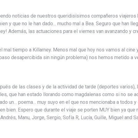
endo noticias de nuestros queridisísimos compañeros viajeros 
 bien y que no le han dado… mucho mal a Bea. Seguro que han ll
ey! Además, las actuaciones para el viernes van avanzando y cr
l mal tiempo a Killarney. Menos mal que hoy nos vamos al cine y 
ya paso desapercibida sin ningún problema) nos hemos metido a 
s de las clases y de la actividad de tarde (deportes varios), lo
ales, que han estado llorando como magdalenas como si no se a
ecitado un… poema… muy suyo en el que nos mencionaba a todos 
 bien. Espero que durante el viaje se porten MUY bien ya que no
ndrés, Manu, Jorge, Sergio, Sofía R, Lucía, Guille, Miguel and 