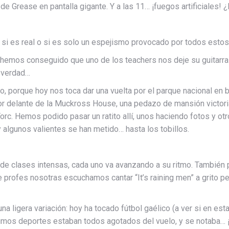
i de Grease en pantalla gigante. Y a las 11… ¡fuegos artificiales
i es real o si es solo un espejismo provocado por todos esto
o hemos conseguido que uno de los teachers nos deje su guitarr
e verdad…
 porque hoy nos toca dar una vuelta por el parque nacional en b
 delante de la Muckross House, una pedazo de mansión victorian
 Torc. Hemos podido pasar un ratito allí, unos haciendo fotos y o
y algunos valientes se han metido… hasta los tobillos.
e clases intensas, cada uno va avanzando a su ritmo. También p
profes nosotras escuchamos cantar “It’s raining men” a grito pe
na ligera variación: hoy ha tocado fútbol gaélico (a ver si en es
hicimos deportes estaban todos agotados del vuelo, y se notaba… 