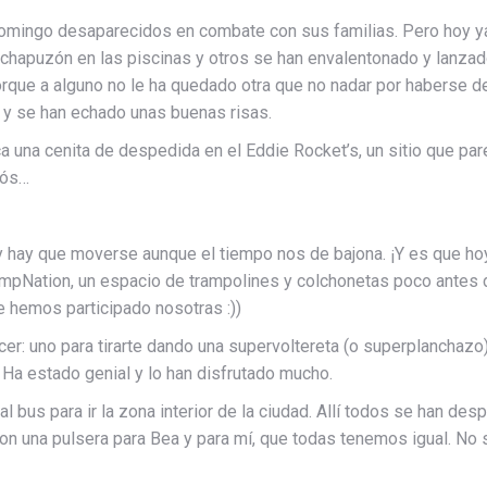
omingo desaparecidos en combate con sus familias. Pero hoy ya e
chapuzón en las piscinas y otros se han envalentonado y lanzado
porque a alguno no le ha quedado otra que no nadar por haberse d
 y se han echado unas buenas risas.
a una cenita de despedida en el Eddie Rocket’s, un sitio que par
iós…
 hay que moverse aunque el tiempo nos de bajona. ¡Y es que h
mpNation, un espacio de trampolines y colchonetas poco antes d
ue hemos participado nosotras :))
er: uno para tirarte dando una supervoltereta (o superplanchaz
 Ha estado genial y lo han disfrutado mucho.
 bus para ir la zona interior de la ciudad. Allí todos se han de
n una pulsera para Bea y para mí, que todas tenemos igual. No s