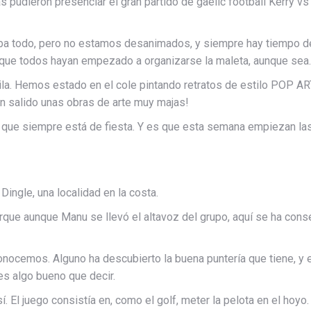
ucas pudieron presenciar el gran partido de gaelic football Kerry
 todo, pero no estamos desanimados, y siempre hay tiempo de 
 que todos hayan empezado a organizarse la maleta, aunque sea
uila. Hemos estado en el cole pintando retratos de estilo POP 
han salido unas obras de arte muy majas!
ce que siempre está de fiesta. Y es que esta semana empiezan la
ingle, una localidad en la costa.
que aunque Manu se llevó el altavoz del grupo, aquí se ha conse
conocemos. Alguno ha descubierto la buena puntería que tiene, 
es algo bueno que decir.
í. El juego consistía en, como el golf, meter la pelota en el hoyo