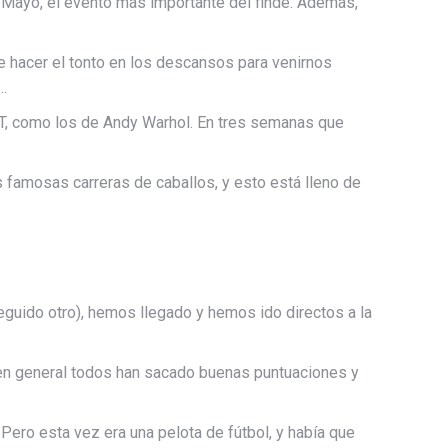
 vs Mayo, el evento más importante del finde. Además,
hacer el tonto en los descansos para venirnos
…
ART, como los de Andy Warhol. En tres semanas que
s famosas carreras de caballos, y esto está lleno de
guido otro), hemos llegado y hemos ido directos a la
y en general todos han sacado buenas puntuaciones y
. Pero esta vez era una pelota de fútbol, y había que